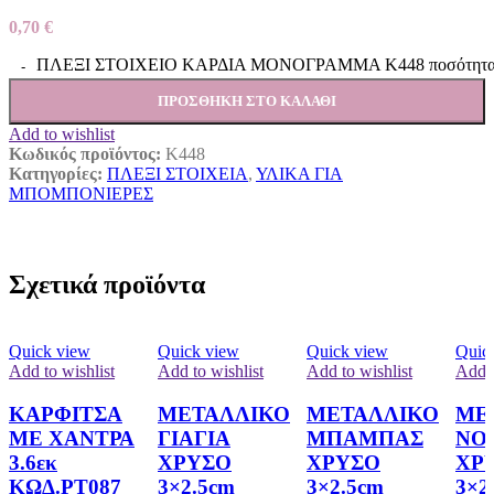
0,70
€
ΠΛΕΞΙ ΣΤΟΙΧΕΙΟ ΚΑΡΔΙΑ ΜΟΝΟΓΡΑΜΜΑ Κ448 ποσότητ
ΠΡΟΣΘΉΚΗ ΣΤΟ ΚΑΛΆΘΙ
Add to wishlist
Κωδικός προϊόντος:
Κ448
Κατηγορίες:
ΠΛΕΞΙ ΣΤΟΙΧΕΙΑ
,
ΥΛΙΚΑ ΓΙΑ
ΜΠΟΜΠΟΝΙΕΡΕΣ
Σχετικά προϊόντα
Quick view
Quick view
Quick view
Quic
Add to wishlist
Add to wishlist
Add to wishlist
Add t
ΚΑΡΦΙΤΣΑ
ΜΕΤΑΛΛΙΚΟ
ΜΕΤΑΛΛΙΚΟ
ΜΕ
ΜΕ ΧΑΝΤΡΑ
ΓΙΑΓΙΑ
ΜΠΑΜΠΑΣ
ΝΟ
3.6εκ
ΧΡΥΣΟ
ΧΡΥΣΟ
ΧΡ
ΚΩΔ.ΡΤ087
3×2.5cm
3×2.5cm
3×2