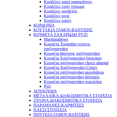
Κορδέλες καρό υφασμάτινες
Κορδέλες λινές τύπωμα
Κορδέλες οργάντζα
Κορδέλες ριγιέ
Κορδέλες σατέν
ΚΟΡΔΟΝΙΑ
ΚΟΥΤΑΚΙΑ ΓΑΜΟΥ-ΒΑΠΤΙΣΗΣ
ΚΟΥΦΕΤΑ ΖΑΧΑΡΩΔΗ ΡΥΖΙ
Marshmallows
Κουφέτα Toogether γεύσεις
χατζηγιαννάκη
Κουφέτα βάπτισης χατζηγιαννάκη
Κουφέτα Χατζηγιαννάκη brownies
Κουφέτα χατζηγιαννάκη choco almond
Κουφέτα Χατζηγιαννάκη Crispy
Κουφέτα χατζηγιαννάκη αμυγδάλου
Κουφέτα χατζηγιαννάκη βότσαλο
Κουφέτα χατζηγιαννάκη σοκολάτα
Ρύζι
ΛΟΥΛΟΥΔΙΑ
ΜΕΤΑΛΛΙΚΑ ΔΙΑΚΟΣΜΗΤΙΚΑ ΣΤΟΙΧΕΙΑ
ΞΥΛΙΝΑ ΔΙΑΚΟΣΜΗΤΙΚΑ ΣΤΟΙΧΕΙΑ
ΠΑΡΑΜΑΝΕΣ-ΚΑΡΦΙΤΣΕΣ
ΠΛΕΞΙ ΣΤΟΙΧΕΙΑ
ΠΟΥΓΚΙΑ ΓΑΜΟΥ-ΒΑΠΤΙΣΗΣ