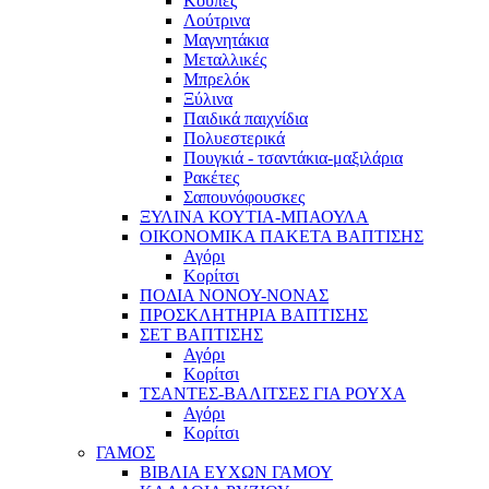
Κούπες
Λούτρινα
Μαγνητάκια
Μεταλλικές
Μπρελόκ
Ξύλινα
Παιδικά παιχνίδια
Πολυεστερικά
Πουγκιά - τσαντάκια-μαξιλάρια
Ρακέτες
Σαπουνόφουσκες
ΞΥΛΙΝΑ ΚΟΥΤΙΑ-ΜΠΑΟΥΛΑ
ΟΙΚΟΝΟΜΙΚΑ ΠΑΚΕΤΑ ΒΑΠΤΙΣΗΣ
Αγόρι
Κορίτσι
ΠΟΔΙΑ ΝΟΝΟΥ-ΝΟΝΑΣ
ΠΡΟΣΚΛΗΤΗΡΙΑ ΒΑΠΤΙΣΗΣ
ΣΕΤ ΒΑΠΤΙΣΗΣ
Αγόρι
Κορίτσι
ΤΣΑΝΤΕΣ-ΒΑΛΙΤΣΕΣ ΓΙΑ ΡΟΥΧΑ
Αγόρι
Κορίτσι
ΓΑΜΟΣ
ΒΙΒΛΙΑ ΕΥΧΩΝ ΓΑΜΟΥ