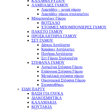
ΚΑΛΑΘΙΑ ΡΥΖΙΟΥ
ΛΑΜΠΑΔΕΣ ΓΑΜΟΥ
Λαμπάδες – κεριά γάμου
Λαμπάδες γάμου στολισμένες
Μπομπονιέρες Γάμου
ΒΟΤΣΑΛΟ
ΈΤΟΙΜΕΣ ΜΠΟΜΠΟΝΙΕΡΕΣ ΓΑΜΟΥ
ΠΑΚΕΤΟ ΓΑΜΟΥ
ΠΡΟΣΚΛΗΤΗΡΙΑ ΓΑΜΟΥ
ΣΕΤ ΓΑΜΟΥ
Δίσκοι Αστόλιστα
Καράφες Αστόλιστες
Ποτήρια Αστόλιστα
Σετ Γάμου Στολισμένα
ΣΤΕΦΑΝΑ ΓΑΜΟΥ
Ασημένια Στέφανα Γάμου
Επάργυρα Στέφανα Γάμου
Μεταλλικά στέφανα γάμου
Οικονομικά Στέφανα Γάμου
Στεφανοθήκες
ΕΙΔΗ ΠΑΡΤΥ
ΒΑΣΗ ΓΙΑ ΓΛΥΚΑ
ΔΙΑΚΟΣΜΗΤΙΚΑ
ΚΑΛΑΜΑΚΙΑ
ΚΟΥΤΑΚΙΑ