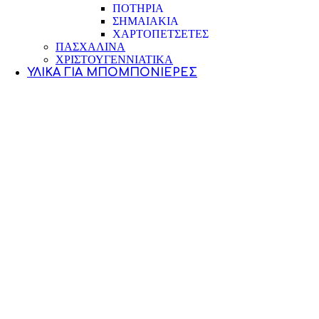
ΠΟΤΗΡΙΑ
ΣΗΜΑΙΑΚΙΑ
ΧΑΡΤΟΠΕΤΣΕΤΕΣ
ΠΑΣΧΑΛΙΝΑ
ΧΡΙΣΤΟΥΓΕΝΝΙΑΤΙΚΑ
ΥΛΙΚΆ ΓΙΑ ΜΠΟΜΠΟΝΙΈΡΕΣ
ΓΡΑΜΜΑΤΑ ΓΙΑ ΟΝΟΜΑΤΑ
ΔΑΝΤΕΛΕΣ
ΕΡΓΑΛΕΙΑ ΓΙΑ ΜΠΟΥΜΠΟΥΝΙΕΡΕΣ
ΚΑΛΑΘΙΑ ΓΙΑ ΜΠΟΥΜΠΟΥΝΙΕΡΕΣ
ΚΟΜΜΕΝΑ ΥΦΑΣΜΑΤΑ
ΚΟΡΔΕΛΕΣ ΓΑΜΟΥ ΒΑΠΤΙΣΗΣ
ΚΟΡΔΟΝΙΑ
ΚΟΥΤΑΚΙΑ ΓΑΜΟΥ-ΒΑΠΤΙΣΗΣ
ΚΟΥΦΕΤΑ ΖΑΧΑΡΩΔΗ ΡΥΖΙ
ΛΟΥΛΟΥΔΙΑ
ΜΕΤΑΛΛΙΚΑ ΔΙΑΚΟΣΜΗΤΙΚΑ
ΞΥΛΙΝΑ ΔΙΑΚΟΣΜΗΤΙΚΑ
ΠΑΡΑΜΑΝΕΣ-ΚΑΡΦΙΤΣΕΣ
ΠΟΥΓΚΙΑ ΓΑΜΟΥ-ΒΑΠΤΙΣΗΣ
ΡΟΛΑ-ΤΟΠΙΑ(ΔΙΧΤΥ-ΟΡΓΑΝΤΖΑ-ΛΙΝΑΤΣΕΣ
ΣΤΑΥΡΟΥΔΑΚΙΑ
ΤΟΥΛΙΑ ΓΑΜΟΥ-ΒΑΠΤΙΣΗΣ
ΥΛΙΚΑ ΓΙΑ ΓΛΥΚΑ