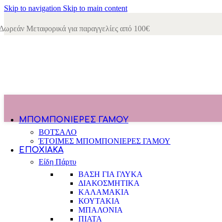
ΚΕΡΑΜΙΚΕΣ
Skip to navigation
Skip to main content
ΚΟΥΜΠΑΡΑΔΕΣ
ΚΟΥΠΕΣ
Δωρεάν Μεταφορικά για παραγγελίες από 100€
ΛΟΥΤΡΙΝΑ
ΜΑΓΝΗΤΑΚΙΑ
ΜΕΤΑΛΛΙΚΕΣ
ΜΠΡΕΛΟΚ
ΞΥΛΙΝΑ
ΠΑΙΔΙΚΑ ΠΑΙΧΝΙΔΙΑ
ΠΟΛΥΕΣΤΕΡΙΚΑ
ΠΟΥΓΚΙΑ-ΤΣΑΝΤΑΚΙΑ-ΜΑΞΙΛΑΡΙΑ
ΡΑΚΕΤΕΣ
ΣΑΠΟΥΝΟΦΟΥΣΚΕΣ
ΜΠΟΜΠΟΝΙΈΡΕΣ ΓΆΜΟΥ
ΒΟΤΣΑΛΟ
ΈΤΟΙΜΕΣ ΜΠΟΜΠΟΝΙΕΡΕΣ ΓΑΜΟΥ
ΕΠΟΧΙΑΚΆ
Είδη Πάρτυ
ΒΑΣΗ ΓΙΑ ΓΛΥΚΑ
ΔΙΑΚΟΣΜΗΤΙΚΑ
ΚΑΛΑΜΑΚΙΑ
ΚΟΥΤΑΚΙΑ
ΜΠΑΛΟΝΙΑ
ΠΙΑΤΑ