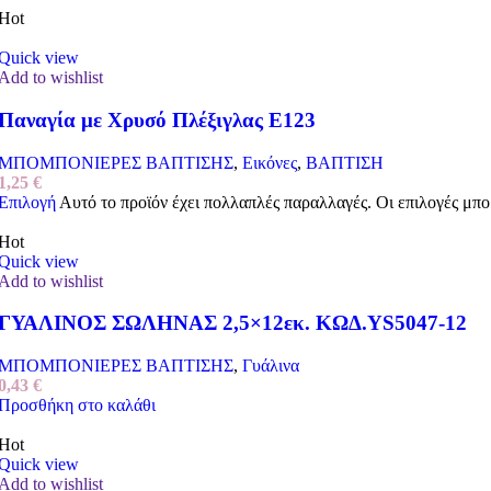
Hot
Quick view
Add to wishlist
Παναγία με Χρυσό Πλέξιγλας Ε123
ΜΠΟΜΠΟΝΙΕΡΕΣ ΒΑΠΤΙΣΗΣ
,
Εικόνες
,
ΒΑΠΤΙΣΗ
1,25
€
Επιλογή
Αυτό το προϊόν έχει πολλαπλές παραλλαγές. Οι επιλογές μπο
Hot
Quick view
Add to wishlist
ΓΥΑΛΙΝΟΣ ΣΩΛΗΝΑΣ 2,5×12εκ. ΚΩΔ.YS5047-12
ΜΠΟΜΠΟΝΙΕΡΕΣ ΒΑΠΤΙΣΗΣ
,
Γυάλινα
0,43
€
Προσθήκη στο καλάθι
Hot
Quick view
Add to wishlist