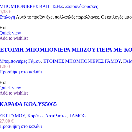
ΜΠΟΜΠΟΝΙΕΡΕΣ ΒΑΠΤΙΣΗΣ
,
Σαπουνόφουσκες
0,38
€
Επιλογή
Αυτό το προϊόν έχει πολλαπλές παραλλαγές. Οι επιλογές μπο
Hot
Quick view
Add to wishlist
ΈΤΟΙΜΗ ΜΠΟΜΠΟΝΙΕΡΑ ΜΠΙΖΟΥΤΙΕΡΑ ΜΕ ΚΟ
Μπομπονιέρες Γάμου
,
ΈΤΟΙΜΕΣ ΜΠΟΜΠΟΝΙΕΡΕΣ ΓΑΜΟΥ
,
ΓΑ
1,30
€
Προσθήκη στο καλάθι
Hot
Quick view
Add to wishlist
ΚΑΡΑΦΑ ΚΩΔ.YS5065
ΣΕΤ ΓΑΜΟΥ
,
Καράφες Αστόλιστες
,
ΓΑΜΟΣ
27,00
€
Προσθήκη στο καλάθι