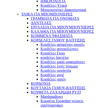
ΗΜΕΡΟΛΟΓΙΑ
Κορδέλες-Υλικά
Μπομπονιέρες-Διακοσμητικά
ΥΛΙΚΑ ΓΙΑ ΜΠΟΜΠΟΝΙΕΡΕΣ
ΓΡΑΜΜΑΤΑ ΓΙΑ ΟΝΟΜΑΤΑ
ΔΑΝΤΕΛΕΣ
ΕΡΓΑΛΕΙΑ ΓΙΑ ΜΠΟΥΜΠΟΥΝΙΕΡΕΣ
ΚΑΛΑΘΙΑ ΓΙΑ ΜΠΟΥΜΠΟΥΝΙΕΡΕΣ
ΚΟΜΜΕΝΑ ΥΦΑΣΜΑΤΑ
ΚΟΡΔΕΛΕΣ ΓΑΜΟΥ ΒΑΠΤΙΣΗΣ
Κορδέλες ασημένιες-χρυσές
Κορδέλες αυτοκόλλητες
Κορδέλες Γκρο
κορδέλες δαντέλα
Κορδέλες καρό υφασμάτινες
Κορδέλες λινές τύπωμα
Κορδέλες οργάντζα
Κορδέλες ριγιέ
Κορδέλες σατέν
ΚΟΡΔΟΝΙΑ
ΚΟΥΤΑΚΙΑ ΓΑΜΟΥ-ΒΑΠΤΙΣΗΣ
ΚΟΥΦΕΤΑ ΖΑΧΑΡΩΔΗ ΡΥΖΙ
Marshmallows
Κουφέτα Toogether γεύσεις
χατζηγιαννάκη