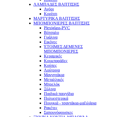
ΛΑΜΠΑΔΕΣ ΒΑΠΤΙΣΗΣ
Αγόρι
Κορίτσι
ΜΑΡΤΥΡΙΚΑ ΒΑΠΤΙΣΗΣ
ΜΠΟΜΠΟΝΙΕΡΕΣ ΒΑΠΤΙΣΗΣ
Plexiglass-PVC
Βότσαλο
Γυάλινα
Εικόνες
ΈΤΟΙΜΕΣ ΔΕΜΕΝΕΣ
ΜΠΟΜΠΟΝΙΕΡΕΣ
Κεραμικές
Κουμπαράδες
Κούπες
Λούτρινα
Μαγνητάκια
Μεταλλικές
Μπρελόκ
Ξύλινα
Παιδικά παιχνίδια
Πολυεστερικά
Πουγκιά - τσαντάκια-μαξιλάρια
Ρακέτες
Σαπουνόφουσκες