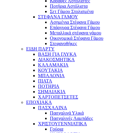
Καράφες Αστόλιστες
Ποτήρια Αστόλιστα
Σετ Γάμου Στολισμένα
ΣΤΕΦΑΝΑ ΓΑΜΟΥ
Ασημένια Στέφανα Γάμου
Επάργυρα Στέφανα Γάμου
Μεταλλικά στέφανα γάμου
Οικονομικά Στέφανα Γάμου
Στεφανοθήκες
ΕΙΔΗ ΠΑΡΤΥ
ΒΑΣΗ ΓΙΑ ΓΛΥΚΑ
ΔΙΑΚΟΣΜΗΤΙΚΑ
ΚΑΛΑΜΑΚΙΑ
ΚΟΥΤΑΚΙΑ
ΜΠΑΛΟΝΙΑ
ΠΙΑΤΑ
ΠΟΤΗΡΙΑ
ΣΗΜΑΙΑΚΙΑ
ΧΑΡΤΟΠΕΤΣΕΤΕΣ
ΕΠΟΧΙΑΚΑ
ΠΑΣΧΑΛΙΝΑ
Πασχαλινά Υλικά
Πασχαλινές Λαμπάδες
ΧΡΙΣΤΟΥΓΕΝΝΙΑΤΙΚΑ
Γούρια