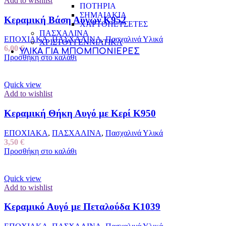
Add to wishlist
ΠΟΤΗΡΙΑ
ΣΗΜΑΙΑΚΙΑ
Κεραμική Βάση Αυγών Κ952
ΧΑΡΤΟΠΕΤΣΕΤΕΣ
ΠΑΣΧΑΛΙΝΑ
ΕΠΟΧΙΑΚΑ
,
ΠΑΣΧΑΛΙΝΑ
,
Πασχαλινά Υλικά
ΧΡΙΣΤΟΥΓΕΝΝΙΑΤΙΚΑ
6,00
€
ΥΛΙΚΆ ΓΙΑ ΜΠΟΜΠΟΝΙΈΡΕΣ
Προσθήκη στο καλάθι
ΓΡΑΜΜΑΤΑ ΓΙΑ ΟΝΟΜΑΤΑ
ΔΑΝΤΕΛΕΣ
ΕΡΓΑΛΕΙΑ ΓΙΑ ΜΠΟΥΜΠΟΥΝΙΕΡΕΣ
Quick view
ΚΑΛΑΘΙΑ ΓΙΑ ΜΠΟΥΜΠΟΥΝΙΕΡΕΣ
Add to wishlist
ΚΟΜΜΕΝΑ ΥΦΑΣΜΑΤΑ
ΚΟΡΔΕΛΕΣ ΓΑΜΟΥ ΒΑΠΤΙΣΗΣ
Κεραμική Θήκη Αυγό με Κερί Κ950
ΚΟΡΔΟΝΙΑ
ΚΟΥΤΑΚΙΑ ΓΑΜΟΥ-ΒΑΠΤΙΣΗΣ
ΕΠΟΧΙΑΚΑ
,
ΠΑΣΧΑΛΙΝΑ
,
Πασχαλινά Υλικά
ΚΟΥΦΕΤΑ ΖΑΧΑΡΩΔΗ ΡΥΖΙ
3,50
€
ΛΟΥΛΟΥΔΙΑ
Προσθήκη στο καλάθι
ΜΕΤΑΛΛΙΚΑ ΔΙΑΚΟΣΜΗΤΙΚΑ
ΞΥΛΙΝΑ ΔΙΑΚΟΣΜΗΤΙΚΑ
ΠΑΡΑΜΑΝΕΣ-ΚΑΡΦΙΤΣΕΣ
Quick view
ΠΟΥΓΚΙΑ ΓΑΜΟΥ-ΒΑΠΤΙΣΗΣ
Add to wishlist
ΡΟΛΑ-ΤΟΠΙΑ(ΔΙΧΤΥ-ΟΡΓΑΝΤΖΑ-ΛΙΝΑΤΣΕΣ
ΣΤΑΥΡΟΥΔΑΚΙΑ
Κεραμικό Αυγό με Πεταλούδα Κ1039
ΤΟΥΛΙΑ ΓΑΜΟΥ-ΒΑΠΤΙΣΗΣ
ΥΛΙΚΑ ΓΙΑ ΓΛΥΚΑ