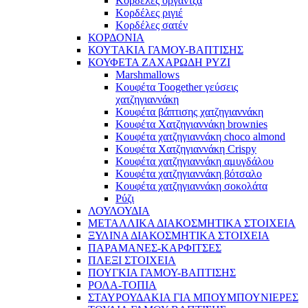
Κορδέλες οργάντζα
Κορδέλες ριγιέ
Κορδέλες σατέν
ΚΟΡΔΟΝΙΑ
ΚΟΥΤΑΚΙΑ ΓΑΜΟΥ-ΒΑΠΤΙΣΗΣ
ΚΟΥΦΕΤΑ ΖΑΧΑΡΩΔΗ ΡΥΖΙ
Marshmallows
Κουφέτα Toogether γεύσεις
χατζηγιαννάκη
Κουφέτα βάπτισης χατζηγιαννάκη
Κουφέτα Χατζηγιαννάκη brownies
Κουφέτα χατζηγιαννάκη choco almond
Κουφέτα Χατζηγιαννάκη Crispy
Κουφέτα χατζηγιαννάκη αμυγδάλου
Κουφέτα χατζηγιαννάκη βότσαλο
Κουφέτα χατζηγιαννάκη σοκολάτα
Ρύζι
ΛΟΥΛΟΥΔΙΑ
ΜΕΤΑΛΛΙΚΑ ΔΙΑΚΟΣΜΗΤΙΚΑ ΣΤΟΙΧΕΙΑ
ΞΥΛΙΝΑ ΔΙΑΚΟΣΜΗΤΙΚΑ ΣΤΟΙΧΕΙΑ
ΠΑΡΑΜΑΝΕΣ-ΚΑΡΦΙΤΣΕΣ
ΠΛΕΞΙ ΣΤΟΙΧΕΙΑ
ΠΟΥΓΚΙΑ ΓΑΜΟΥ-ΒΑΠΤΙΣΗΣ
ΡΟΛΑ-ΤΟΠΙΑ
ΣΤΑΥΡΟΥΔΑΚΙΑ ΓΙΑ ΜΠΟΥΜΠΟΥΝΙΕΡΕΣ