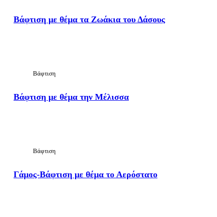
Βάφτιση με θέμα τα Ζωάκια του Δάσους
View Large
Βάφτιση
Βάφτιση με θέμα την Μέλισσα
View Large
Βάφτιση
Γάμος-Βάφτιση με θέμα το Αερόστατο
View Large