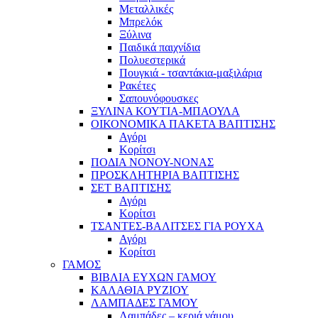
Μεταλλικές
Μπρελόκ
Ξύλινα
Παιδικά παιχνίδια
Πολυεστερικά
Πουγκιά - τσαντάκια-μαξιλάρια
Ρακέτες
Σαπουνόφουσκες
ΞΥΛΙΝΑ ΚΟΥΤΙΑ-ΜΠΑΟΥΛΑ
ΟΙΚΟΝΟΜΙΚΑ ΠΑΚΕΤΑ ΒΑΠΤΙΣΗΣ
Αγόρι
Κορίτσι
ΠΟΔΙΑ ΝΟΝΟΥ-ΝΟΝΑΣ
ΠΡΟΣΚΛΗΤΗΡΙΑ ΒΑΠΤΙΣΗΣ
ΣΕΤ ΒΑΠΤΙΣΗΣ
Αγόρι
Κορίτσι
ΤΣΑΝΤΕΣ-ΒΑΛΙΤΣΕΣ ΓΙΑ ΡΟΥΧΑ
Αγόρι
Κορίτσι
ΓΑΜΟΣ
ΒΙΒΛΙΑ ΕΥΧΩΝ ΓΑΜΟΥ
ΚΑΛΑΘΙΑ ΡΥΖΙΟΥ
ΛΑΜΠΑΔΕΣ ΓΑΜΟΥ
Λαμπάδες – κεριά γάμου