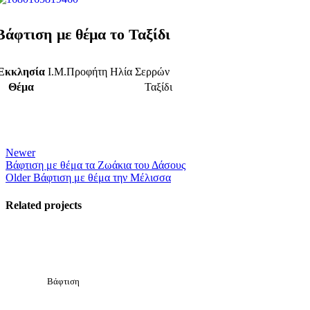
Βάφτιση με θέμα το Ταξίδι
Εκκλησία
Ι.Μ.Προφήτη Ηλία Σερρών
Θέμα
Ταξίδι
Newer
Βάφτιση με θέμα τα Ζωάκια του Δάσους
Older
Βάφτιση με θέμα την Μέλισσα
Related projects
View Large
Βάφτιση