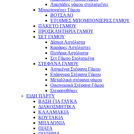
Λαμπάδες γάμου στολισμένες
Μπομπονιέρες Γάμου
ΒΟΤΣΑΛΟ
ΈΤΟΙΜΕΣ ΜΠΟΜΠΟΝΙΕΡΕΣ ΓΑΜΟΥ
ΠΑΚΕΤΟ ΓΑΜΟΥ
ΠΡΟΣΚΛΗΤΗΡΙΑ ΓΑΜΟΥ
ΣΕΤ ΓΑΜΟΥ
Δίσκοι Αστόλιστα
Καράφες Αστόλιστες
Ποτήρια Αστόλιστα
Σετ Γάμου Στολισμένα
ΣΤΕΦΑΝΑ ΓΑΜΟΥ
Ασημένια Στέφανα Γάμου
Επάργυρα Στέφανα Γάμου
Μεταλλικά στέφανα γάμου
Οικονομικά Στέφανα Γάμου
Στεφανοθήκες
ΕΙΔΗ ΠΑΡΤΥ
ΒΑΣΗ ΓΙΑ ΓΛΥΚΑ
ΔΙΑΚΟΣΜΗΤΙΚΑ
ΚΑΛΑΜΑΚΙΑ
ΚΟΥΤΑΚΙΑ
ΜΠΑΛΟΝΙΑ
ΠΙΑΤΑ
ΠΟΤΗΡΙΑ