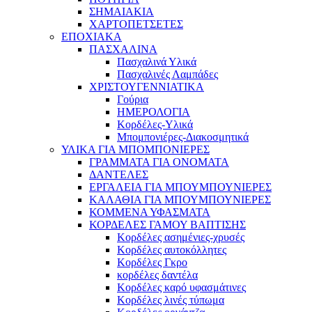
ΣΗΜΑΙΑΚΙΑ
ΧΑΡΤΟΠΕΤΣΕΤΕΣ
ΕΠΟΧΙΑΚΑ
ΠΑΣΧΑΛΙΝΑ
Πασχαλινά Υλικά
Πασχαλινές Λαμπάδες
ΧΡΙΣΤΟΥΓΕΝΝΙΑΤΙΚΑ
Γούρια
ΗΜΕΡΟΛΟΓΙΑ
Κορδέλες-Υλικά
Μπομπονιέρες-Διακοσμητικά
ΥΛΙΚΑ ΓΙΑ ΜΠΟΜΠΟΝΙΕΡΕΣ
ΓΡΑΜΜΑΤΑ ΓΙΑ ΟΝΟΜΑΤΑ
ΔΑΝΤΕΛΕΣ
ΕΡΓΑΛΕΙΑ ΓΙΑ ΜΠΟΥΜΠΟΥΝΙΕΡΕΣ
ΚΑΛΑΘΙΑ ΓΙΑ ΜΠΟΥΜΠΟΥΝΙΕΡΕΣ
ΚΟΜΜΕΝΑ ΥΦΑΣΜΑΤΑ
ΚΟΡΔΕΛΕΣ ΓΑΜΟΥ ΒΑΠΤΙΣΗΣ
Κορδέλες ασημένιες-χρυσές
Κορδέλες αυτοκόλλητες
Κορδέλες Γκρο
κορδέλες δαντέλα
Κορδέλες καρό υφασμάτινες
Κορδέλες λινές τύπωμα