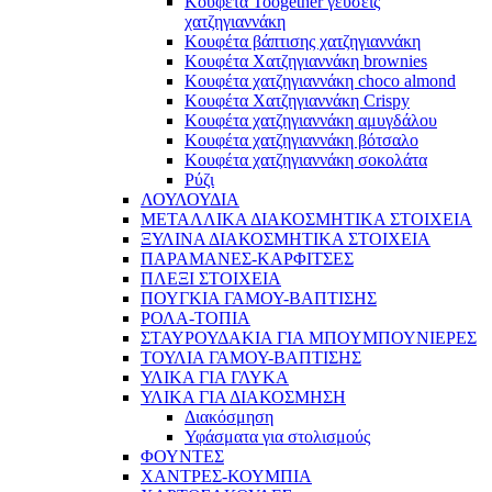
Κουφέτα Toogether γεύσεις
χατζηγιαννάκη
Κουφέτα βάπτισης χατζηγιαννάκη
Κουφέτα Χατζηγιαννάκη brownies
Κουφέτα χατζηγιαννάκη choco almond
Κουφέτα Χατζηγιαννάκη Crispy
Κουφέτα χατζηγιαννάκη αμυγδάλου
Κουφέτα χατζηγιαννάκη βότσαλο
Κουφέτα χατζηγιαννάκη σοκολάτα
Ρύζι
ΛΟΥΛΟΥΔΙΑ
ΜΕΤΑΛΛΙΚΑ ΔΙΑΚΟΣΜΗΤΙΚΑ ΣΤΟΙΧΕΙΑ
ΞΥΛΙΝΑ ΔΙΑΚΟΣΜΗΤΙΚΑ ΣΤΟΙΧΕΙΑ
ΠΑΡΑΜΑΝΕΣ-ΚΑΡΦΙΤΣΕΣ
ΠΛΕΞΙ ΣΤΟΙΧΕΙΑ
ΠΟΥΓΚΙΑ ΓΑΜΟΥ-ΒΑΠΤΙΣΗΣ
ΡΟΛΑ-ΤΟΠΙΑ
ΣΤΑΥΡΟΥΔΑΚΙΑ ΓΙΑ ΜΠΟΥΜΠΟΥΝΙΕΡΕΣ
ΤΟΥΛΙΑ ΓΑΜΟΥ-ΒΑΠΤΙΣΗΣ
ΥΛΙΚΑ ΓΙΑ ΓΛΥΚΑ
ΥΛΙΚΑ ΓΙΑ ΔΙΑΚΟΣΜΗΣΗ
Διακόσμηση
Υφάσματα για στολισμούς
ΦΟΥΝΤΕΣ
ΧΑΝΤΡΕΣ-ΚΟΥΜΠΙΑ