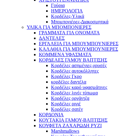
Γούρια
ΗΜΕΡΟΛΟΓΙΑ
Κορδέλες-Υλικά
Μπομπονιέρες-Διακοσμητικά
ΥΛΙΚΑ ΓΙΑ ΜΠΟΜΠΟΝΙΕΡΕΣ
ΓΡΑΜΜΑΤΑ ΓΙΑ ΟΝΟΜΑΤΑ
ΔΑΝΤΕΛΕΣ
ΕΡΓΑΛΕΙΑ ΓΙΑ ΜΠΟΥΜΠΟΥΝΙΕΡΕΣ
ΚΑΛΑΘΙΑ ΓΙΑ ΜΠΟΥΜΠΟΥΝΙΕΡΕΣ
ΚΟΜΜΕΝΑ ΥΦΑΣΜΑΤΑ
ΚΟΡΔΕΛΕΣ ΓΑΜΟΥ ΒΑΠΤΙΣΗΣ
Κορδέλες ασημένιες-χρυσές
Κορδέλες αυτοκόλλητες
Κορδέλες Γκρο
κορδέλες δαντέλα
Κορδέλες καρό υφασμάτινες
Κορδέλες λινές τύπωμα
Κορδέλες οργάντζα
Κορδέλες ριγιέ
Κορδέλες σατέν
ΚΟΡΔΟΝΙΑ
ΚΟΥΤΑΚΙΑ ΓΑΜΟΥ-ΒΑΠΤΙΣΗΣ
ΚΟΥΦΕΤΑ ΖΑΧΑΡΩΔΗ ΡΥΖΙ
Marshmallows