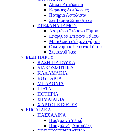
Δίσκοι Αστόλιστα
Καράφες Αστόλιστες
Ποτήρια Αστόλιστα
Σετ Γάμου Στολισμένα
ΣΤΕΦΑΝΑ ΓΑΜΟΥ
Ασημένια Στέφανα Γάμου
Επάργυρα Στέφανα Γάμου
Μεταλλικά στέφανα γάμου
Οικονομικά Στέφανα Γάμου
Στεφανοθήκες
ΕΙΔΗ ΠΑΡΤΥ
ΒΑΣΗ ΓΙΑ ΓΛΥΚΑ
ΔΙΑΚΟΣΜΗΤΙΚΑ
ΚΑΛΑΜΑΚΙΑ
ΚΟΥΤΑΚΙΑ
ΜΠΑΛΟΝΙΑ
ΠΙΑΤΑ
ΠΟΤΗΡΙΑ
ΣΗΜΑΙΑΚΙΑ
ΧΑΡΤΟΠΕΤΣΕΤΕΣ
ΕΠΟΧΙΑΚΑ
ΠΑΣΧΑΛΙΝΑ
Πασχαλινά Υλικά
Πασχαλινές Λαμπάδες
ΧΡΙΣΤΟΥΓΕΝΝΙΑΤΙΚΑ