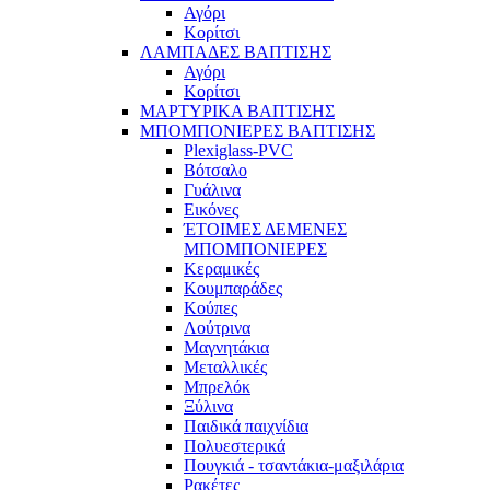
Αγόρι
Κορίτσι
ΛΑΜΠΑΔΕΣ ΒΑΠΤΙΣΗΣ
Αγόρι
Κορίτσι
ΜΑΡΤΥΡΙΚΑ ΒΑΠΤΙΣΗΣ
ΜΠΟΜΠΟΝΙΕΡΕΣ ΒΑΠΤΙΣΗΣ
Plexiglass-PVC
Βότσαλο
Γυάλινα
Εικόνες
ΈΤΟΙΜΕΣ ΔΕΜΕΝΕΣ
ΜΠΟΜΠΟΝΙΕΡΕΣ
Κεραμικές
Κουμπαράδες
Κούπες
Λούτρινα
Μαγνητάκια
Μεταλλικές
Μπρελόκ
Ξύλινα
Παιδικά παιχνίδια
Πολυεστερικά
Πουγκιά - τσαντάκια-μαξιλάρια
Ρακέτες