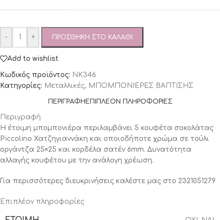
-
+
ΠΡΟΣΘΉΚΗ ΣΤΟ ΚΑΛΆΘΙ
Add to wishlist
Κωδικός προϊόντος:
ΝΚ346
Κατηγορίες:
Μεταλλικές
,
ΜΠΟΜΠΟΝΙΕΡΕΣ ΒΑΠΤΙΣΗΣ
ΠΕΡΙΓΡΑΦΉ
ΕΠΙΠΛΈΟΝ ΠΛΗΡΟΦΟΡΊΕΣ
Περιγραφή
Η έτοιμη μπομπονιέρα περιλαμβάνει 5 κουφέτα σοκολάτας
Piccolino Χατζηγιαννάκη και οποιοδήποτε χρώμα σε τούλι
οργάντζα 25×25 και κορδέλα σατέν 6mm. Δυνατότητα
αλλαγής κουφέτου με την ανάλογη χρέωση.
Για περισσότερες διευκρινήσεις καλέστε μας στο 232105127
9
Επιπλέον πληροφορίες