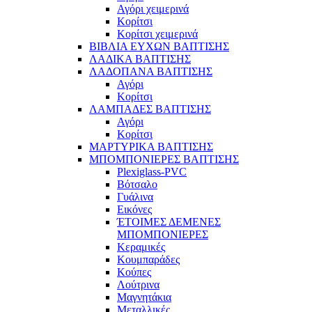
Αγόρι χειμερινά
Κορίτσι
Κορίτσι χειμερινά
ΒΙΒΛΙΑ ΕΥΧΩΝ ΒΑΠΤΙΣΗΣ
ΛΑΔΙΚΑ ΒΑΠΤΙΣΗΣ
ΛΑΔΟΠΑΝΑ ΒΑΠΤΙΣΗΣ
Αγόρι
Κορίτσι
ΛΑΜΠΑΔΕΣ ΒΑΠΤΙΣΗΣ
Αγόρι
Κορίτσι
ΜΑΡΤΥΡΙΚΑ ΒΑΠΤΙΣΗΣ
ΜΠΟΜΠΟΝΙΕΡΕΣ ΒΑΠΤΙΣΗΣ
Plexiglass-PVC
Βότσαλο
Γυάλινα
Εικόνες
ΈΤΟΙΜΕΣ ΔΕΜΕΝΕΣ
ΜΠΟΜΠΟΝΙΕΡΕΣ
Κεραμικές
Κουμπαράδες
Κούπες
Λούτρινα
Μαγνητάκια
Μεταλλικές