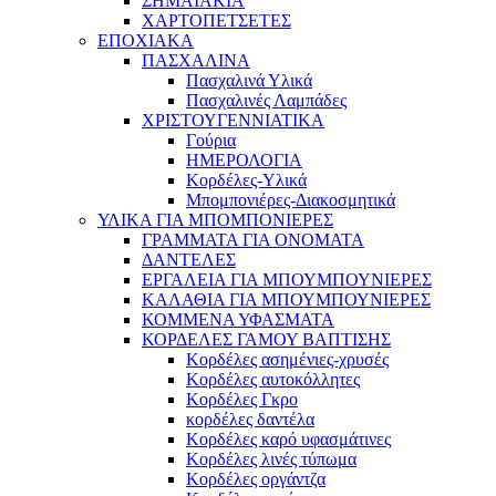
ΣΗΜΑΙΑΚΙΑ
ΧΑΡΤΟΠΕΤΣΕΤΕΣ
ΕΠΟΧΙΑΚΑ
ΠΑΣΧΑΛΙΝΑ
Πασχαλινά Υλικά
Πασχαλινές Λαμπάδες
ΧΡΙΣΤΟΥΓΕΝΝΙΑΤΙΚΑ
Γούρια
ΗΜΕΡΟΛΟΓΙΑ
Κορδέλες-Υλικά
Μπομπονιέρες-Διακοσμητικά
ΥΛΙΚΑ ΓΙΑ ΜΠΟΜΠΟΝΙΕΡΕΣ
ΓΡΑΜΜΑΤΑ ΓΙΑ ΟΝΟΜΑΤΑ
ΔΑΝΤΕΛΕΣ
ΕΡΓΑΛΕΙΑ ΓΙΑ ΜΠΟΥΜΠΟΥΝΙΕΡΕΣ
ΚΑΛΑΘΙΑ ΓΙΑ ΜΠΟΥΜΠΟΥΝΙΕΡΕΣ
ΚΟΜΜΕΝΑ ΥΦΑΣΜΑΤΑ
ΚΟΡΔΕΛΕΣ ΓΑΜΟΥ ΒΑΠΤΙΣΗΣ
Κορδέλες ασημένιες-χρυσές
Κορδέλες αυτοκόλλητες
Κορδέλες Γκρο
κορδέλες δαντέλα
Κορδέλες καρό υφασμάτινες
Κορδέλες λινές τύπωμα
Κορδέλες οργάντζα