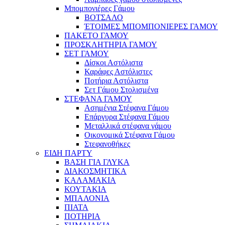
Μπομπονιέρες Γάμου
ΒΟΤΣΑΛΟ
ΈΤΟΙΜΕΣ ΜΠΟΜΠΟΝΙΕΡΕΣ ΓΑΜΟΥ
ΠΑΚΕΤΟ ΓΑΜΟΥ
ΠΡΟΣΚΛΗΤΗΡΙΑ ΓΑΜΟΥ
ΣΕΤ ΓΑΜΟΥ
Δίσκοι Αστόλιστα
Καράφες Αστόλιστες
Ποτήρια Αστόλιστα
Σετ Γάμου Στολισμένα
ΣΤΕΦΑΝΑ ΓΑΜΟΥ
Ασημένια Στέφανα Γάμου
Επάργυρα Στέφανα Γάμου
Μεταλλικά στέφανα γάμου
Οικονομικά Στέφανα Γάμου
Στεφανοθήκες
ΕΙΔΗ ΠΑΡΤΥ
ΒΑΣΗ ΓΙΑ ΓΛΥΚΑ
ΔΙΑΚΟΣΜΗΤΙΚΑ
ΚΑΛΑΜΑΚΙΑ
ΚΟΥΤΑΚΙΑ
ΜΠΑΛΟΝΙΑ
ΠΙΑΤΑ
ΠΟΤΗΡΙΑ