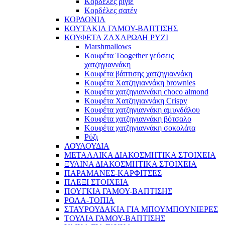
Κορδέλες ριγιέ
Κορδέλες σατέν
ΚΟΡΔΟΝΙΑ
ΚΟΥΤΑΚΙΑ ΓΑΜΟΥ-ΒΑΠΤΙΣΗΣ
ΚΟΥΦΕΤΑ ΖΑΧΑΡΩΔΗ ΡΥΖΙ
Marshmallows
Κουφέτα Toogether γεύσεις
χατζηγιαννάκη
Κουφέτα βάπτισης χατζηγιαννάκη
Κουφέτα Χατζηγιαννάκη brownies
Κουφέτα χατζηγιαννάκη choco almond
Κουφέτα Χατζηγιαννάκη Crispy
Κουφέτα χατζηγιαννάκη αμυγδάλου
Κουφέτα χατζηγιαννάκη βότσαλο
Κουφέτα χατζηγιαννάκη σοκολάτα
Ρύζι
ΛΟΥΛΟΥΔΙΑ
ΜΕΤΑΛΛΙΚΑ ΔΙΑΚΟΣΜΗΤΙΚΑ ΣΤΟΙΧΕΙΑ
ΞΥΛΙΝΑ ΔΙΑΚΟΣΜΗΤΙΚΑ ΣΤΟΙΧΕΙΑ
ΠΑΡΑΜΑΝΕΣ-ΚΑΡΦΙΤΣΕΣ
ΠΛΕΞΙ ΣΤΟΙΧΕΙΑ
ΠΟΥΓΚΙΑ ΓΑΜΟΥ-ΒΑΠΤΙΣΗΣ
ΡΟΛΑ-ΤΟΠΙΑ
ΣΤΑΥΡΟΥΔΑΚΙΑ ΓΙΑ ΜΠΟΥΜΠΟΥΝΙΕΡΕΣ
ΤΟΥΛΙΑ ΓΑΜΟΥ-ΒΑΠΤΙΣΗΣ