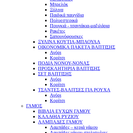
Μπρελόκ
Ξύλινα
Παιδικά παιχνίδια
Πολυεστερικά
Πουγκιά - τσαντάκια-μαξιλάρια
Ρακέτες
Σαπουνόφουσκες
ΞΥΛΙΝΑ ΚΟΥΤΙΑ-ΜΠΑΟΥΛΑ
ΟΙΚΟΝΟΜΙΚΑ ΠΑΚΕΤΑ ΒΑΠΤΙΣΗΣ
Αγόρι
Κορίτσι
ΠΟΔΙΑ ΝΟΝΟΥ-ΝΟΝΑΣ
ΠΡΟΣΚΛΗΤΗΡΙΑ ΒΑΠΤΙΣΗΣ
ΣΕΤ ΒΑΠΤΙΣΗΣ
Αγόρι
Κορίτσι
ΤΣΑΝΤΕΣ-ΒΑΛΙΤΣΕΣ ΓΙΑ ΡΟΥΧΑ
Αγόρι
Κορίτσι
ΓΑΜΟΣ
ΒΙΒΛΙΑ ΕΥΧΩΝ ΓΑΜΟΥ
ΚΑΛΑΘΙΑ ΡΥΖΙΟΥ
ΛΑΜΠΑΔΕΣ ΓΑΜΟΥ
Λαμπάδες – κεριά γάμου
Λαμπάδες γάμου στολισμένες