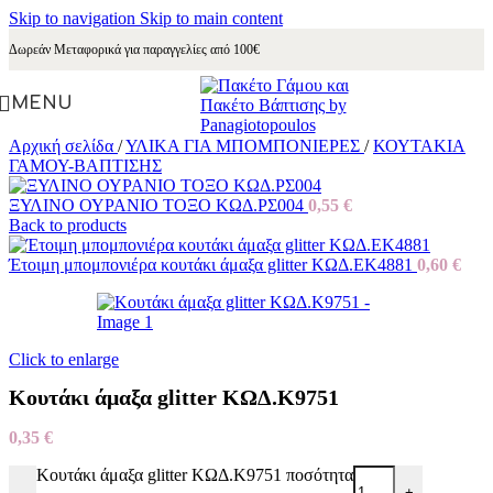
Skip to navigation
Skip to main content
Δωρεάν Μεταφορικά για παραγγελίες από 100€
MENU
Αρχική σελίδα
/
ΥΛΙΚΑ ΓΙΑ ΜΠΟΜΠΟΝΙΕΡΕΣ
/
ΚΟΥΤΑΚΙΑ
ΓΑΜΟΥ-ΒΑΠΤΙΣΗΣ
ΞΥΛΙΝΟ ΟΥΡΑΝΙΟ ΤΟΞΟ ΚΩΔ.ΡΣ004
0,55
€
Back to products
Έτοιμη μπομπονιέρα κουτάκι άμαξα glitter ΚΩΔ.ΕΚ4881
0,60
€
Click to enlarge
Κουτάκι άμαξα glitter ΚΩΔ.Κ9751
0,35
€
Κουτάκι άμαξα glitter ΚΩΔ.Κ9751 ποσότητα
-
+