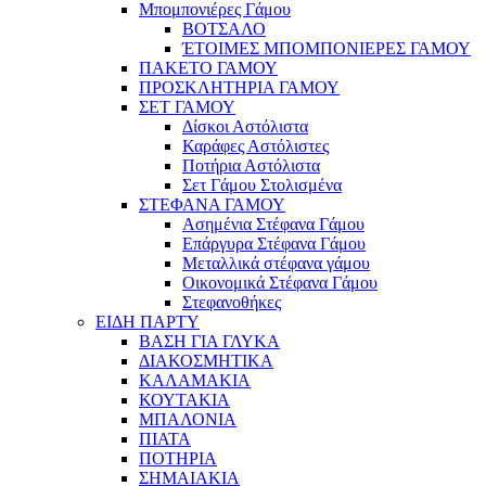
Μπομπονιέρες Γάμου
ΒΟΤΣΑΛΟ
ΈΤΟΙΜΕΣ ΜΠΟΜΠΟΝΙΕΡΕΣ ΓΑΜΟΥ
ΠΑΚΕΤΟ ΓΑΜΟΥ
ΠΡΟΣΚΛΗΤΗΡΙΑ ΓΑΜΟΥ
ΣΕΤ ΓΑΜΟΥ
Δίσκοι Αστόλιστα
Καράφες Αστόλιστες
Ποτήρια Αστόλιστα
Σετ Γάμου Στολισμένα
ΣΤΕΦΑΝΑ ΓΑΜΟΥ
Ασημένια Στέφανα Γάμου
Επάργυρα Στέφανα Γάμου
Μεταλλικά στέφανα γάμου
Οικονομικά Στέφανα Γάμου
Στεφανοθήκες
ΕΙΔΗ ΠΑΡΤΥ
ΒΑΣΗ ΓΙΑ ΓΛΥΚΑ
ΔΙΑΚΟΣΜΗΤΙΚΑ
ΚΑΛΑΜΑΚΙΑ
ΚΟΥΤΑΚΙΑ
ΜΠΑΛΟΝΙΑ
ΠΙΑΤΑ
ΠΟΤΗΡΙΑ
ΣΗΜΑΙΑΚΙΑ