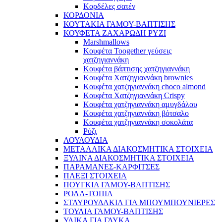
Κορδέλες σατέν
ΚΟΡΔΟΝΙΑ
ΚΟΥΤΑΚΙΑ ΓΑΜΟΥ-ΒΑΠΤΙΣΗΣ
ΚΟΥΦΕΤΑ ΖΑΧΑΡΩΔΗ ΡΥΖΙ
Marshmallows
Κουφέτα Toogether γεύσεις
χατζηγιαννάκη
Κουφέτα βάπτισης χατζηγιαννάκη
Κουφέτα Χατζηγιαννάκη brownies
Κουφέτα χατζηγιαννάκη choco almond
Κουφέτα Χατζηγιαννάκη Crispy
Κουφέτα χατζηγιαννάκη αμυγδάλου
Κουφέτα χατζηγιαννάκη βότσαλο
Κουφέτα χατζηγιαννάκη σοκολάτα
Ρύζι
ΛΟΥΛΟΥΔΙΑ
ΜΕΤΑΛΛΙΚΑ ΔΙΑΚΟΣΜΗΤΙΚΑ ΣΤΟΙΧΕΙΑ
ΞΥΛΙΝΑ ΔΙΑΚΟΣΜΗΤΙΚΑ ΣΤΟΙΧΕΙΑ
ΠΑΡΑΜΑΝΕΣ-ΚΑΡΦΙΤΣΕΣ
ΠΛΕΞΙ ΣΤΟΙΧΕΙΑ
ΠΟΥΓΚΙΑ ΓΑΜΟΥ-ΒΑΠΤΙΣΗΣ
ΡΟΛΑ-ΤΟΠΙΑ
ΣΤΑΥΡΟΥΔΑΚΙΑ ΓΙΑ ΜΠΟΥΜΠΟΥΝΙΕΡΕΣ
ΤΟΥΛΙΑ ΓΑΜΟΥ-ΒΑΠΤΙΣΗΣ
ΥΛΙΚΑ ΓΙΑ ΓΛΥΚΑ