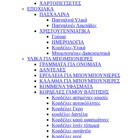
ΧΑΡΤΟΠΕΤΣΕΤΕΣ
ΕΠΟΧΙΑΚΑ
ΠΑΣΧΑΛΙΝΑ
Πασχαλινά Υλικά
Πασχαλινές Λαμπάδες
ΧΡΙΣΤΟΥΓΕΝΝΙΑΤΙΚΑ
Γούρια
ΗΜΕΡΟΛΟΓΙΑ
Κορδέλες-Υλικά
Μπομπονιέρες-Διακοσμητικά
ΥΛΙΚΑ ΓΙΑ ΜΠΟΜΠΟΝΙΕΡΕΣ
ΓΡΑΜΜΑΤΑ ΓΙΑ ΟΝΟΜΑΤΑ
ΔΑΝΤΕΛΕΣ
ΕΡΓΑΛΕΙΑ ΓΙΑ ΜΠΟΥΜΠΟΥΝΙΕΡΕΣ
ΚΑΛΑΘΙΑ ΓΙΑ ΜΠΟΥΜΠΟΥΝΙΕΡΕΣ
ΚΟΜΜΕΝΑ ΥΦΑΣΜΑΤΑ
ΚΟΡΔΕΛΕΣ ΓΑΜΟΥ ΒΑΠΤΙΣΗΣ
Κορδέλες ασημένιες-χρυσές
Κορδέλες αυτοκόλλητες
Κορδέλες Γκρο
κορδέλες δαντέλα
Κορδέλες καρό υφασμάτινες
Κορδέλες λινές τύπωμα
Κορδέλες οργάντζα
Κορδέλες ριγιέ