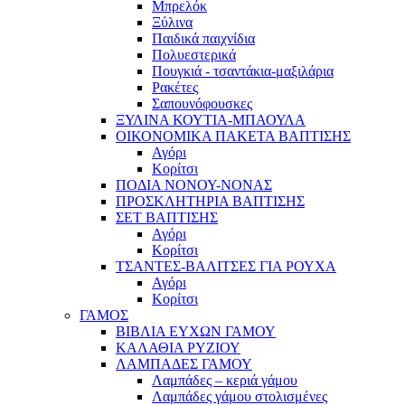
Μπρελόκ
Ξύλινα
Παιδικά παιχνίδια
Πολυεστερικά
Πουγκιά - τσαντάκια-μαξιλάρια
Ρακέτες
Σαπουνόφουσκες
ΞΥΛΙΝΑ ΚΟΥΤΙΑ-ΜΠΑΟΥΛΑ
ΟΙΚΟΝΟΜΙΚΑ ΠΑΚΕΤΑ ΒΑΠΤΙΣΗΣ
Αγόρι
Κορίτσι
ΠΟΔΙΑ ΝΟΝΟΥ-ΝΟΝΑΣ
ΠΡΟΣΚΛΗΤΗΡΙΑ ΒΑΠΤΙΣΗΣ
ΣΕΤ ΒΑΠΤΙΣΗΣ
Αγόρι
Κορίτσι
ΤΣΑΝΤΕΣ-ΒΑΛΙΤΣΕΣ ΓΙΑ ΡΟΥΧΑ
Αγόρι
Κορίτσι
ΓΑΜΟΣ
ΒΙΒΛΙΑ ΕΥΧΩΝ ΓΑΜΟΥ
ΚΑΛΑΘΙΑ ΡΥΖΙΟΥ
ΛΑΜΠΑΔΕΣ ΓΑΜΟΥ
Λαμπάδες – κεριά γάμου
Λαμπάδες γάμου στολισμένες