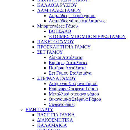
ΚΑΛΑΘΙΑ ΡΥΖΙΟΥ
ΛΑΜΠΑΔΕΣ ΓΑΜΟΥ
Λαμπάδες – κεριά γάμου
Λαμπάδες γάμου στολισμένες
Μπομπονιέρες Γάμου
ΒΟΤΣΑΛΟ
ΈΤΟΙΜΕΣ ΜΠΟΜΠΟΝΙΕΡΕΣ ΓΑΜΟΥ
ΠΑΚΕΤΟ ΓΑΜΟΥ
ΠΡΟΣΚΛΗΤΗΡΙΑ ΓΑΜΟΥ
ΣΕΤ ΓΑΜΟΥ
Δίσκοι Αστόλιστα
Καράφες Αστόλιστες
Ποτήρια Αστόλιστα
Σετ Γάμου Στολισμένα
ΣΤΕΦΑΝΑ ΓΑΜΟΥ
Ασημένια Στέφανα Γάμου
Επάργυρα Στέφανα Γάμου
Μεταλλικά στέφανα γάμου
Οικονομικά Στέφανα Γάμου
Στεφανοθήκες
ΕΙΔΗ ΠΑΡΤΥ
ΒΑΣΗ ΓΙΑ ΓΛΥΚΑ
ΔΙΑΚΟΣΜΗΤΙΚΑ
ΚΑΛΑΜΑΚΙΑ