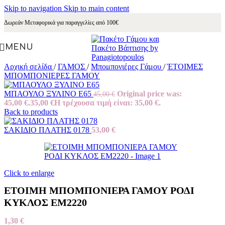
Skip to navigation
Skip to main content
Δωρεάν Μεταφορικά για παραγγελίες από 100€
MENU
Αρχική σελίδα
/
ΓΑΜΟΣ
/
Μπομπονιέρες Γάμου
/
ΈΤΟΙΜΕΣ
ΜΠΟΜΠΟΝΙΕΡΕΣ ΓΑΜΟΥ
ΜΠΑΟΥΛΟ ΞΥΛΙΝΟ Ε65
Original price was:
45,00
€
45,00 €.
35,00
€
Η τρέχουσα τιμή είναι: 35,00 €.
Back to products
ΣΑΚΙΔΙΟ ΠΛΑΤΗΣ 0178
53,00
€
Click to enlarge
ΕΤΟΙΜΗ ΜΠΟΜΠΟΝΙΕΡΑ ΓΑΜΟΥ ΡΟΔΙ
ΚΥΚΛΟΣ ΕΜ2220
1,30
€