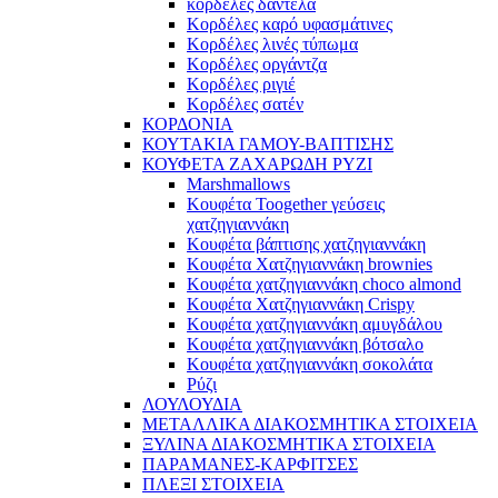
κορδέλες δαντέλα
Κορδέλες καρό υφασμάτινες
Κορδέλες λινές τύπωμα
Κορδέλες οργάντζα
Κορδέλες ριγιέ
Κορδέλες σατέν
ΚΟΡΔΟΝΙΑ
ΚΟΥΤΑΚΙΑ ΓΑΜΟΥ-ΒΑΠΤΙΣΗΣ
ΚΟΥΦΕΤΑ ΖΑΧΑΡΩΔΗ ΡΥΖΙ
Marshmallows
Κουφέτα Toogether γεύσεις
χατζηγιαννάκη
Κουφέτα βάπτισης χατζηγιαννάκη
Κουφέτα Χατζηγιαννάκη brownies
Κουφέτα χατζηγιαννάκη choco almond
Κουφέτα Χατζηγιαννάκη Crispy
Κουφέτα χατζηγιαννάκη αμυγδάλου
Κουφέτα χατζηγιαννάκη βότσαλο
Κουφέτα χατζηγιαννάκη σοκολάτα
Ρύζι
ΛΟΥΛΟΥΔΙΑ
ΜΕΤΑΛΛΙΚΑ ΔΙΑΚΟΣΜΗΤΙΚΑ ΣΤΟΙΧΕΙΑ
ΞΥΛΙΝΑ ΔΙΑΚΟΣΜΗΤΙΚΑ ΣΤΟΙΧΕΙΑ
ΠΑΡΑΜΑΝΕΣ-ΚΑΡΦΙΤΣΕΣ
ΠΛΕΞΙ ΣΤΟΙΧΕΙΑ