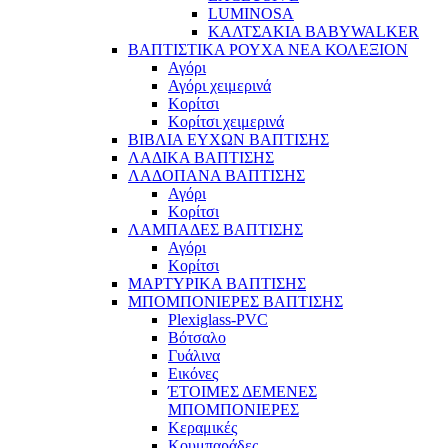
LUMINOSA
ΚΑΛΤΣΑΚΙΑ BABYWALKER
ΒΑΠΤΙΣΤΙΚΑ ΡΟΥΧΑ ΝΕΑ ΚΟΛΕΞΙΟΝ
Αγόρι
Αγόρι χειμερινά
Κορίτσι
Κορίτσι χειμερινά
ΒΙΒΛΙΑ ΕΥΧΩΝ ΒΑΠΤΙΣΗΣ
ΛΑΔΙΚΑ ΒΑΠΤΙΣΗΣ
ΛΑΔΟΠΑΝΑ ΒΑΠΤΙΣΗΣ
Αγόρι
Κορίτσι
ΛΑΜΠΑΔΕΣ ΒΑΠΤΙΣΗΣ
Αγόρι
Κορίτσι
ΜΑΡΤΥΡΙΚΑ ΒΑΠΤΙΣΗΣ
ΜΠΟΜΠΟΝΙΕΡΕΣ ΒΑΠΤΙΣΗΣ
Plexiglass-PVC
Βότσαλο
Γυάλινα
Εικόνες
ΈΤΟΙΜΕΣ ΔΕΜΕΝΕΣ
ΜΠΟΜΠΟΝΙΕΡΕΣ
Κεραμικές
Κουμπαράδες