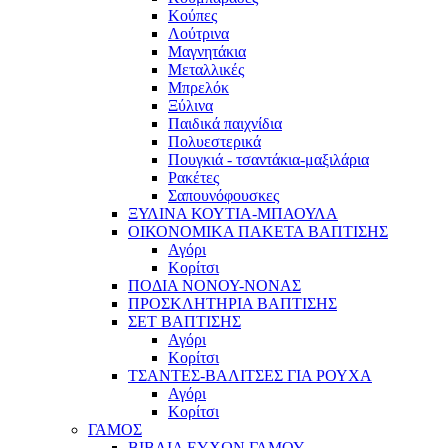
Κούπες
Λούτρινα
Μαγνητάκια
Μεταλλικές
Μπρελόκ
Ξύλινα
Παιδικά παιχνίδια
Πολυεστερικά
Πουγκιά - τσαντάκια-μαξιλάρια
Ρακέτες
Σαπουνόφουσκες
ΞΥΛΙΝΑ ΚΟΥΤΙΑ-ΜΠΑΟΥΛΑ
ΟΙΚΟΝΟΜΙΚΑ ΠΑΚΕΤΑ ΒΑΠΤΙΣΗΣ
Αγόρι
Κορίτσι
ΠΟΔΙΑ ΝΟΝΟΥ-ΝΟΝΑΣ
ΠΡΟΣΚΛΗΤΗΡΙΑ ΒΑΠΤΙΣΗΣ
ΣΕΤ ΒΑΠΤΙΣΗΣ
Αγόρι
Κορίτσι
ΤΣΑΝΤΕΣ-ΒΑΛΙΤΣΕΣ ΓΙΑ ΡΟΥΧΑ
Αγόρι
Κορίτσι
ΓΑΜΟΣ
ΒΙΒΛΙΑ ΕΥΧΩΝ ΓΑΜΟΥ